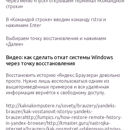
Через меню «Пуск» открываем терминал «Командной
строки»
В «Командой строке» вводим команду rstrui и
нажимаем Enter
Выбираем точку восстановления и нажимаем
«Далее»
Видео: как сделать откат системы Windows
через точку восстановления
Восстановить историю «Яндекс.Браузера» довольно
просто. Нужно лишь воспользоваться одним из
вышеприведённых примеров и вся удалённая
информация вернётся к свободному доступу.
http://kaknakomputere.ru/sovety/brauzery/yandeks-
brauzer/kak-vosstanovit-istoriyu-yandeks-
brauzerahttp://lumpics.ru/how-restore-remote-history-
in-yandex-browser/http://itmaster.guru/nastrojka-
interneta/brauzery/kak-posmotret-udalennuyu-istoriyu-