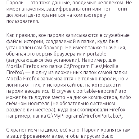
Пароль — это тоже данные, вводимые человеком. Не
имеет значения, зашифрованы они или нет — они
должны где-то храниться на компьютере у
пользователя.
Как правило, все пароли записываются в служебные
файлы истории, создаваемой в папке, куда был
установлен сам браузер. Не имеет также значения,
обычная это версия браузера или portable
(запускающаяся без установки). Например, для
Mozilla Firefox это папка C:\Program Files\Mozilla
Firefox\ — в одну из вложенных папок самой папки
Mozilla Firefox записываются не только пароли, но и
логины от них, и история сайтов, на которых эти
пароли вводились. В случае с portable-версией это
может быть другое место на диске компьютера, либо
съёмном носителе (не обязательно системном
разделе винчестера), куда вы скопировали Firefox —
например, папка G:\MyPrograms\FirefoxPortable\.
С хранением на диске всё ясно. Пароли хранятся там
в зашифрованном виде, чтобы вирусам было